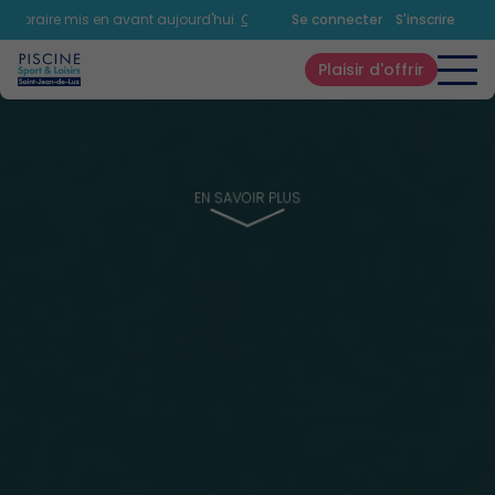
raire mis en avant aujourd'hui.
Consultez la page horaires.
Se connecter
S'inscrire
Plaisir d'offrir
EN SAVOIR PLUS