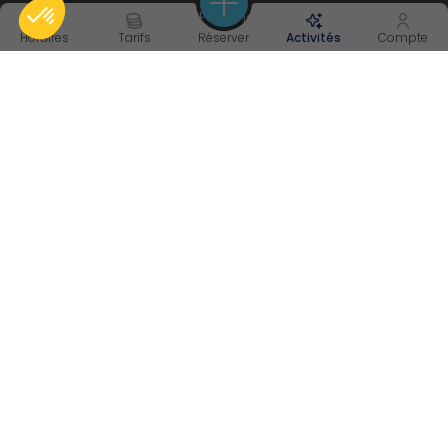
Nos Partenaires
Horaires
Tarifs
Réserver
Activités
Compte
Chèques Cadeaux
INFORMATIONS
Horaires
Tarifs et abonnements
Plannings
Contact
AVIS CLIENTS
3.9/5 sur 819 avis Google
NOUS CONTACTER
05 54 81 02 78