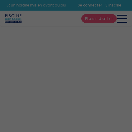
Aucun horaire mis en avant aujourd'hui.
Consultez la page horaires.
Se connecter
S'inscrire
Plaisir d'offrir